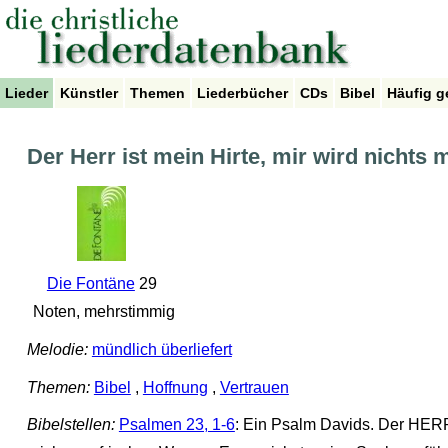
Lieder
Künstler
Themen
Liederbücher
CDs
Bibel
Häufig g
Der Herr ist mein Hirte, mir wird nichts
Die Fontäne
29
Noten, mehrstimmig
Melodie:
mündlich überliefert
Themen:
Bibel
,
Hoffnung
,
Vertrauen
Bibelstellen:
Psalmen 23, 1-6
: Ein Psalm Davids. Der HERR 