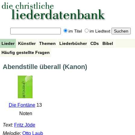
im Titel
im Liedtext
Lieder
Künstler
Themen
Liederbücher
CDs
Bibel
Häufig gestellte Fragen
Abendstille überall (Kanon)
Die Fontäne
13
Noten
Text:
Fritz Jöde
Melodie:
Otto Laub