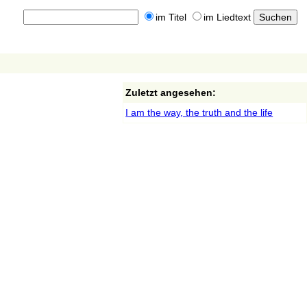
im Titel
im Liedtext
Zuletzt angesehen:
I am the way, the truth and the life