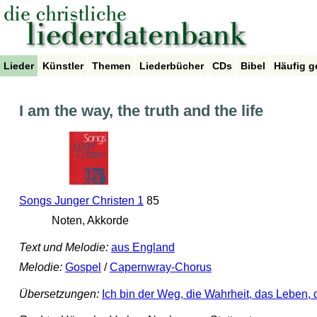
Lieder
Künstler
Themen
Liederbücher
CDs
Bibel
Häufig g
I am the way, the truth and the life
Songs Junger Christen 1
85
Noten, Akkorde
Text und Melodie:
aus England
Melodie:
Gospel
/
Capernwray-Chorus
Übersetzungen:
Ich bin der Weg, die Wahrheit, das Leben, 