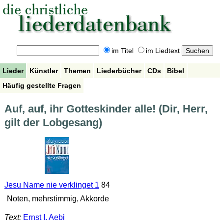
im Titel
im Liedtext
Lieder
Künstler
Themen
Liederbücher
CDs
Bibel
Häufig gestellte Fragen
Auf, auf, ihr Gotteskinder alle! (Dir, Herr,
gilt der Lobgesang)
Jesu Name nie verklinget 1
84
Noten, mehrstimmig, Akkorde
Text:
Ernst I. Aebi