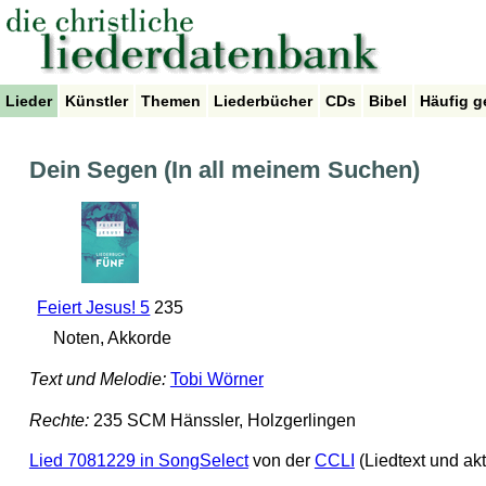
Lieder
Künstler
Themen
Liederbücher
CDs
Bibel
Häufig g
Dein Segen (In all meinem Suchen)
Feiert Jesus! 5
235
Noten, Akkorde
Text und Melodie:
Tobi Wörner
Rechte:
235 SCM Hänssler, Holzgerlingen
Lied 7081229 in SongSelect
von der
CCLI
(Liedtext und ak