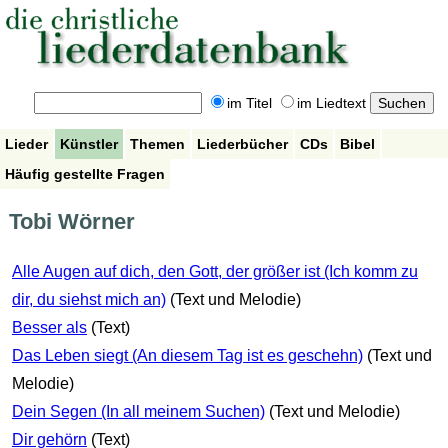
im Titel
im Liedtext
Lieder
Künstler
Themen
Liederbücher
CDs
Bibel
Häufig gestellte Fragen
Tobi Wörner
Alle Augen auf dich, den Gott, der größer ist (Ich komm zu
dir, du siehst mich an)
(Text und Melodie)
Besser als
(Text)
Das Leben siegt (An diesem Tag ist es geschehn)
(Text und
Melodie)
Dein Segen (In all meinem Suchen)
(Text und Melodie)
Dir gehörn
(Text)