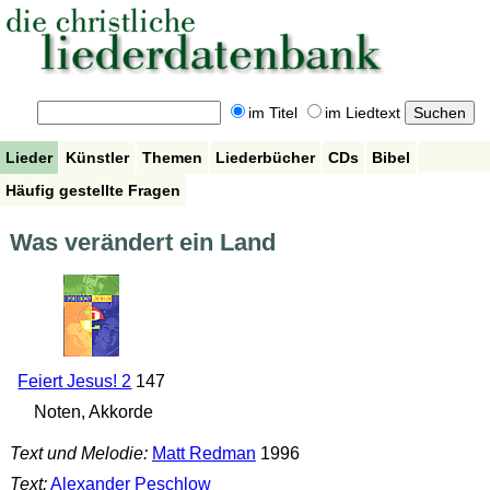
im Titel
im Liedtext
Lieder
Künstler
Themen
Liederbücher
CDs
Bibel
Häufig gestellte Fragen
Was verändert ein Land
Feiert Jesus! 2
147
Noten, Akkorde
Text und Melodie:
Matt Redman
1996
Text:
Alexander Peschlow