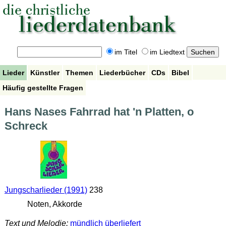
im Titel
im Liedtext
Lieder
Künstler
Themen
Liederbücher
CDs
Bibel
Häufig gestellte Fragen
Hans Nases Fahrrad hat 'n Platten, o
Schreck
Jungscharlieder (1991)
238
Noten, Akkorde
Text und Melodie:
mündlich überliefert