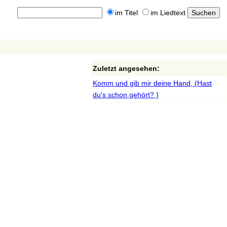
im Titel
im Liedtext
Zuletzt angesehen:
Komm und gib mir deine Hand, (Hast
du's schon gehört? )