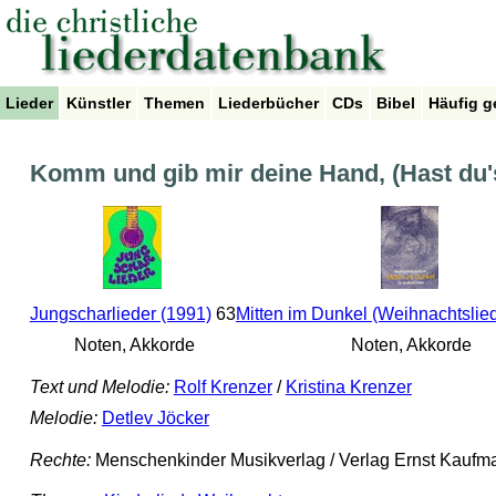
Lieder
Künstler
Themen
Liederbücher
CDs
Bibel
Häufig g
Komm und gib mir deine Hand, (Hast du'
Jungscharlieder (1991)
63
Mitten im Dunkel (Weihnachtslie
Noten, Akkorde
Noten, Akkorde
Text und Melodie:
Rolf Krenzer
/
Kristina Krenzer
Melodie:
Detlev Jöcker
Rechte:
Menschenkinder Musikverlag / Verlag Ernst Kaufma