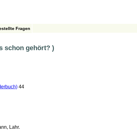
estellte Fragen
s schon gehört? )
derbuch)
44
nn, Lahr.