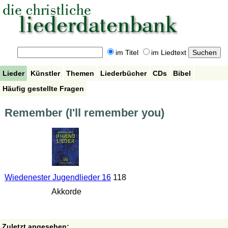
im Titel
im Liedtext
Lieder
Künstler
Themen
Liederbücher
CDs
Bibel
Häufig gestellte Fragen
Remember (I'll remember you)
Wiedenester Jugendlieder 16
118
Akkorde
Zuletzt angesehen: