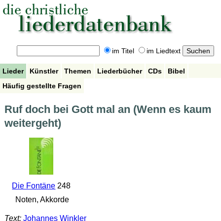
im Titel
im Liedtext
Lieder
Künstler
Themen
Liederbücher
CDs
Bibel
Häufig gestellte Fragen
Ruf doch bei Gott mal an (Wenn es kaum
weitergeht)
Die Fontäne
248
Noten, Akkorde
Text:
Johannes Winkler