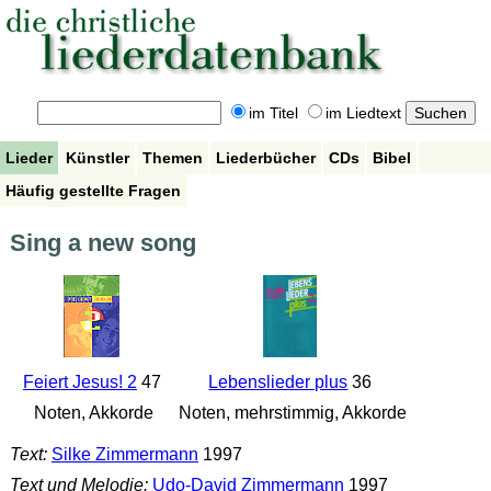
im Titel
im Liedtext
Lieder
Künstler
Themen
Liederbücher
CDs
Bibel
Häufig gestellte Fragen
Sing a new song
Feiert Jesus! 2
47
Lebenslieder plus
36
Noten, Akkorde
Noten, mehrstimmig, Akkorde
Text:
Silke Zimmermann
1997
Text und Melodie:
Udo-David Zimmermann
1997