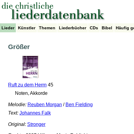
Lieder
Künstler
Themen
Liederbücher
CDs
Bibel
Häufig g
Größer
Ruft zu dem Herrn
45
Noten, Akkorde
Melodie:
Reuben Morgan
/
Ben Fielding
Text:
Johannes Falk
Original:
Stronger