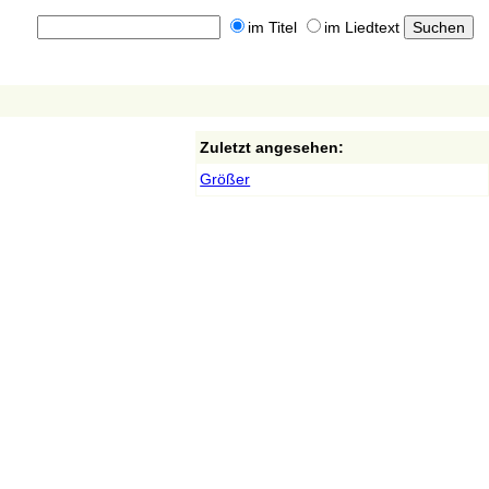
im Titel
im Liedtext
Zuletzt angesehen:
Größer