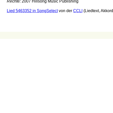
Rechte:
2007 Hillsong Music Publishing
Lied 5463352 in SongSelect
von der
CCLI
(Liedtext, Akkor