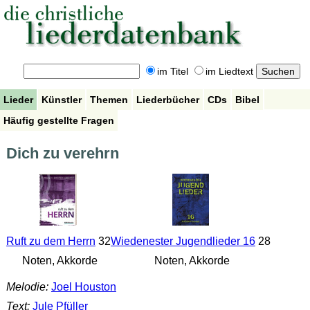
im Titel
im Liedtext
Lieder
Künstler
Themen
Liederbücher
CDs
Bibel
Häufig gestellte Fragen
Dich zu verehrn
Ruft zu dem Herrn
32
Wiedenester Jugendlieder 16
28
Noten, Akkorde
Noten, Akkorde
Melodie:
Joel Houston
Text:
Jule Pfüller