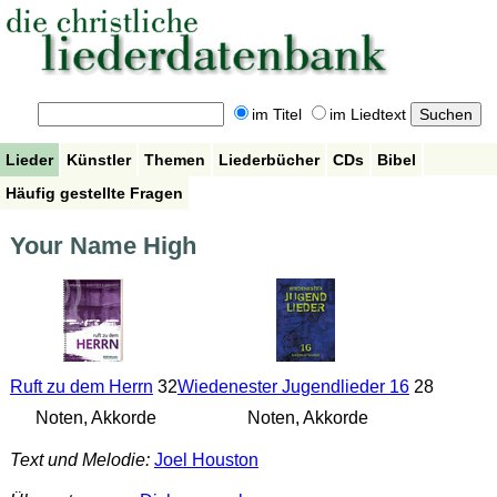
im Titel
im Liedtext
Lieder
Künstler
Themen
Liederbücher
CDs
Bibel
Häufig gestellte Fragen
Your Name High
Ruft zu dem Herrn
32
Wiedenester Jugendlieder 16
28
Noten, Akkorde
Noten, Akkorde
Text und Melodie:
Joel Houston