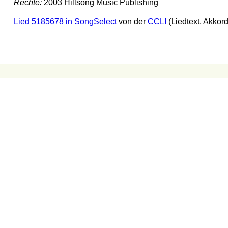
Rechte:
2003 Hillsong Music Publishing
Lied 5185678 in SongSelect
von der
CCLI
(Liedtext, Akkor