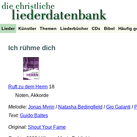
Lieder
Künstler
Themen
Liederbücher
CDs
Bibel
Häufig g
Ich rühme dich
Ruft zu dem Herrn
18
Noten, Akkorde
Melodie:
Jonas Myrin
/
Natasha Bedingfield
/
Gio Galanti
/
P
Text:
Guido Baltes
Original:
Shout Your Fame