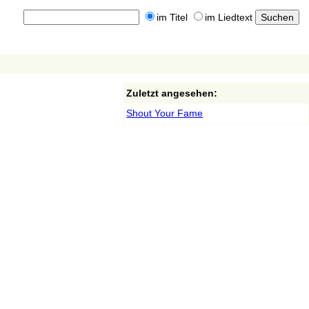
im Titel
im Liedtext
Zuletzt angesehen:
Shout Your Fame