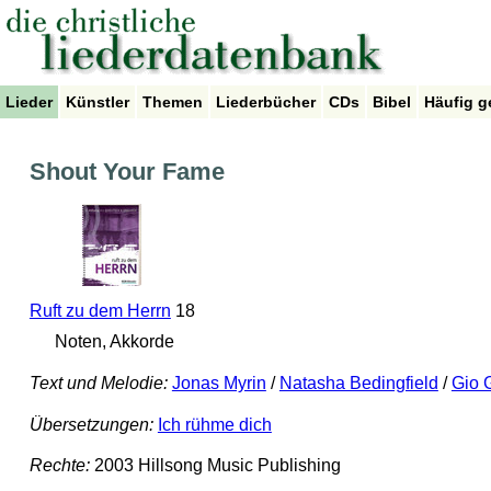
Lieder
Künstler
Themen
Liederbücher
CDs
Bibel
Häufig g
Shout Your Fame
Ruft zu dem Herrn
18
Noten, Akkorde
Text und Melodie:
Jonas Myrin
/
Natasha Bedingfield
/
Gio 
Übersetzungen:
Ich rühme dich
Rechte:
2003 Hillsong Music Publishing