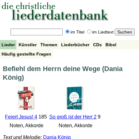
im Titel
im Liedtext
Lieder
Künstler
Themen
Liederbücher
CDs
Bibel
Häufig gestellte Fragen
Befiehl dem Herrn deine Wege (Dania
König)
Feiert Jesus! 4
185
So groß ist der Herr 2
9
Noten, Akkorde
Noten, Akkorde
Text und Melodie:
Dania König