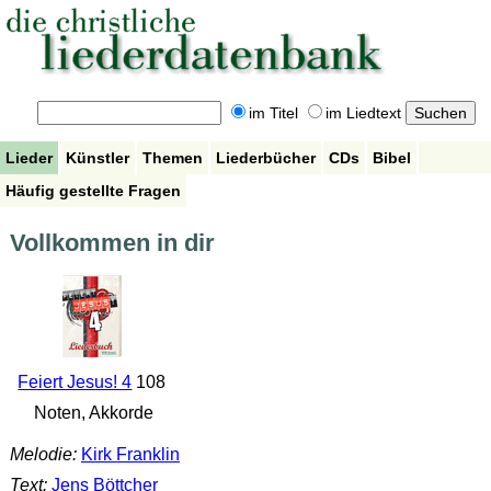
im Titel
im Liedtext
Lieder
Künstler
Themen
Liederbücher
CDs
Bibel
Häufig gestellte Fragen
Vollkommen in dir
Feiert Jesus! 4
108
Noten, Akkorde
Melodie:
Kirk Franklin
Text:
Jens Böttcher