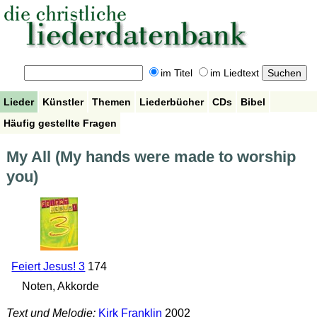
im Titel
im Liedtext
Lieder
Künstler
Themen
Liederbücher
CDs
Bibel
Häufig gestellte Fragen
My All (My hands were made to worship
you)
Feiert Jesus! 3
174
Noten, Akkorde
Text und Melodie:
Kirk Franklin
2002