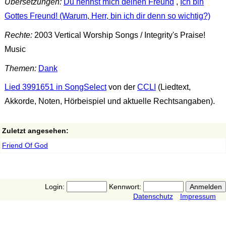
Übersetzungen:
Du nennst mich deinen Freund
,
Ich bin
Gottes Freund! (Warum, Herr, bin ich dir denn so wichtig?)
Rechte:
2003 Vertical Worship Songs / Integrity's Praise!
Music
Themen:
Dank
Lied 3991651 in SongSelect
von der
CCLI
(Liedtext,
Akkorde, Noten, Hörbeispiel und aktuelle Rechtsangaben).
Zuletzt angesehen:
Friend Of God
Login:
Kennwort:
Datenschutz
Impressum