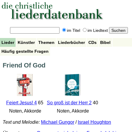
im Titel
im Liedtext
Lieder
Künstler
Themen
Liederbücher
CDs
Bibel
Häufig gestellte Fragen
Friend Of God
Feiert Jesus! 4
65
So groß ist der Herr 2
40
Noten, Akkorde
Noten, Akkorde
Text und Melodie:
Michael Gungor
/
Israel Houghton