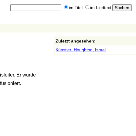
im Titel
im Liedtext
Zuletzt angesehen:
Künstler: Houghton, Israel
leiter. Er wurde
usioniert.