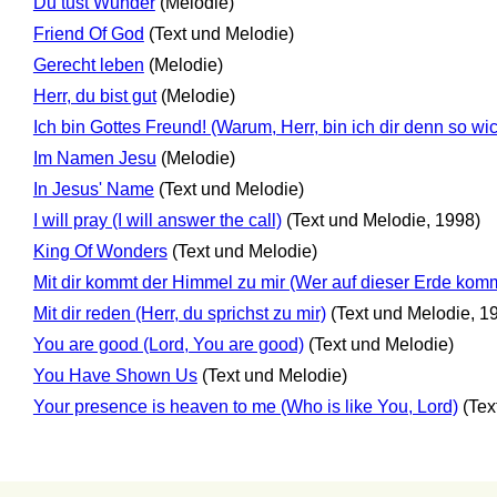
Du tust Wunder
(Melodie)
Friend Of God
(Text und Melodie)
Gerecht leben
(Melodie)
Herr, du bist gut
(Melodie)
Ich bin Gottes Freund! (Warum, Herr, bin ich dir denn so wic
Im Namen Jesu
(Melodie)
In Jesus' Name
(Text und Melodie)
I will pray (I will answer the call)
(Text und Melodie, 1998)
King Of Wonders
(Text und Melodie)
Mit dir kommt der Himmel zu mir (Wer auf dieser Erde kommt
Mit dir reden (Herr, du sprichst zu mir)
(Text und Melodie, 1
You are good (Lord, You are good)
(Text und Melodie)
You Have Shown Us
(Text und Melodie)
Your presence is heaven to me (Who is like You, Lord)
(Tex