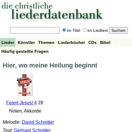
im Titel
im Liedtext
Lieder
Künstler
Themen
Liederbücher
CDs
Bibel
Häufig gestellte Fragen
Hier, wo meine Heilung beginnt
Feiert Jesus! 4
28
Noten, Akkorde
Melodie:
David Schnitter
Text:
Gerhard Schnitter