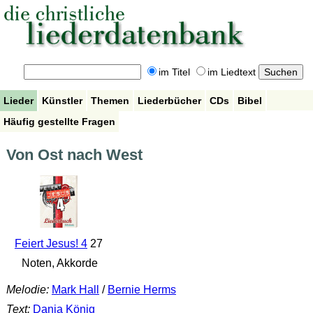
im Titel
im Liedtext
Lieder
Künstler
Themen
Liederbücher
CDs
Bibel
Häufig gestellte Fragen
Von Ost nach West
Feiert Jesus! 4
27
Noten, Akkorde
Melodie:
Mark Hall
/
Bernie Herms
Text:
Dania König