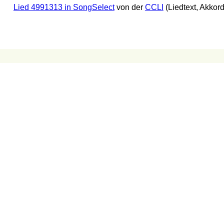
Lied 4991313 in SongSelect
von der
CCLI
(Liedtext, Akkor