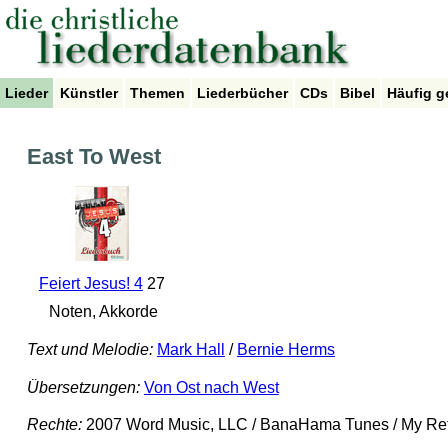
Lieder
Künstler
Themen
Liederbücher
CDs
Bibel
Häufig g
East To West
Feiert Jesus! 4
27
Noten, Akkorde
Text und Melodie:
Mark Hall
/
Bernie Herms
Übersetzungen:
Von Ost nach West
Rechte:
2007 Word Music, LLC / BanaHama Tunes / My Ref