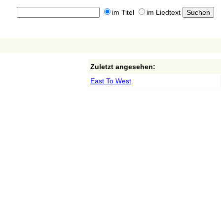
im Titel
im Liedtext
Zuletzt angesehen:
East To West