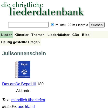
im Titel
im Liedtext
Lieder
Künstler
Themen
Liederbücher
CDs
Bibel
Häufig gestellte Fragen
Julisonnenschein
Das große Bepeli III
180
Akkorde
Text:
mündlich überliefert
Melodie:
aus Irland