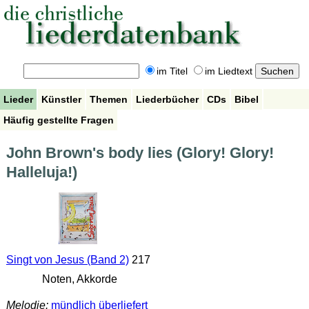
im Titel
im Liedtext
Lieder
Künstler
Themen
Liederbücher
CDs
Bibel
Häufig gestellte Fragen
John Brown's body lies (Glory! Glory!
Halleluja!)
Singt von Jesus (Band 2)
217
Noten, Akkorde
Melodie:
mündlich überliefert