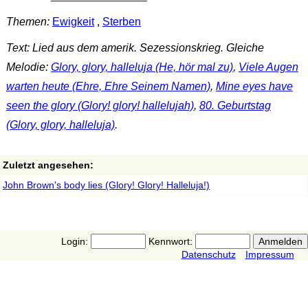
Themen:
Ewigkeit
,
Sterben
Text: Lied aus dem amerik. Sezessionskrieg. Gleiche
Melodie:
Glory, glory, halleluja (He, hör mal zu)
,
Viele Augen
warten heute (Ehre, Ehre Seinem Namen)
,
Mine eyes have
seen the glory (Glory! glory! hallelujah)
,
80. Geburtstag
(Glory, glory, halleluja)
.
Zuletzt angesehen:
John Brown's body lies (Glory! Glory! Halleluja!)
Login:
Kennwort:
Datenschutz
Impressum