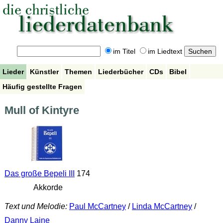
im Titel
im Liedtext
Lieder
Künstler
Themen
Liederbücher
CDs
Bibel
Häufig gestellte Fragen
Mull of Kintyre
Das große Bepeli III
174
Akkorde
Text und Melodie:
Paul McCartney
/
Linda McCartney
/
Danny Laine