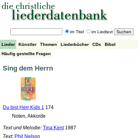
im Titel
im Liedtext
Lieder
Künstler
Themen
Liederbücher
CDs
Bibel
Häufig gestellte Fragen
Sing dem Herrn
Du bist Herr Kids 1
174
Noten, Akkorde
Text und Melodie:
Tina Kent
1987
Text:
Phil Nelson