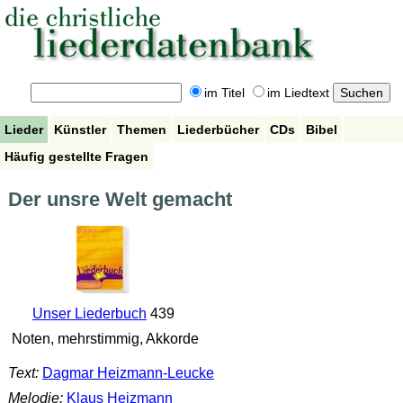
im Titel
im Liedtext
Lieder
Künstler
Themen
Liederbücher
CDs
Bibel
Häufig gestellte Fragen
Der unsre Welt gemacht
Unser Liederbuch
439
Noten, mehrstimmig, Akkorde
Text:
Dagmar Heizmann-Leucke
Melodie:
Klaus Heizmann