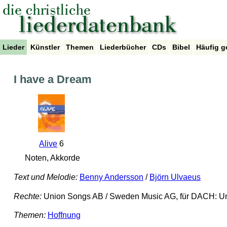
Lieder
Künstler
Themen
Liederbücher
CDs
Bibel
Häufig g
I have a Dream
Alive
6
Noten, Akkorde
Text und Melodie:
Benny Andersson
/
Björn Ulvaeus
Rechte:
Union Songs AB / Sweden Music AG, für DACH: Uni
Themen:
Hoffnung