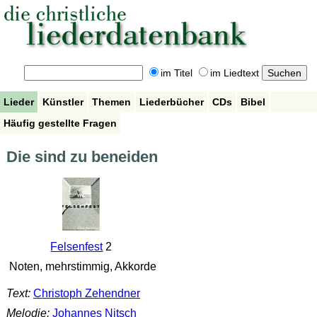
im Titel
im Liedtext
Lieder
Künstler
Themen
Liederbücher
CDs
Bibel
Häufig gestellte Fragen
Die sind zu beneiden
Felsenfest
2
Noten, mehrstimmig, Akkorde
Text:
Christoph Zehendner
Melodie:
Johannes Nitsch