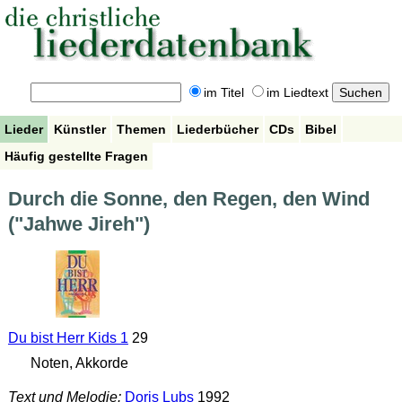
im Titel
im Liedtext
Lieder
Künstler
Themen
Liederbücher
CDs
Bibel
Häufig gestellte Fragen
Durch die Sonne, den Regen, den Wind
("Jahwe Jireh")
Du bist Herr Kids 1
29
Noten, Akkorde
Text und Melodie:
Doris Lubs
1992