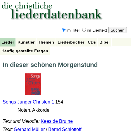
im Titel
im Liedtext
Lieder
Künstler
Themen
Liederbücher
CDs
Bibel
Häufig gestellte Fragen
In dieser schönen Morgenstund
Songs Junger Christen 1
154
Noten, Akkorde
Text und Melodie:
Kees de Bruine
Text:
Gerhard Müller
/
Bernd Schlottoff