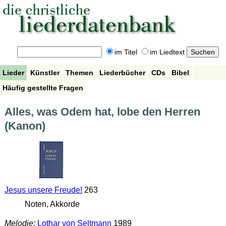
im Titel
im Liedtext
Lieder
Künstler
Themen
Liederbücher
CDs
Bibel
Häufig gestellte Fragen
Alles, was Odem hat, lobe den Herren
(Kanon)
Jesus unsere Freude!
263
Noten, Akkorde
Melodie:
Lothar von Seltmann
1989