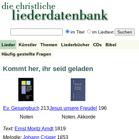
im Titel
im Liedtext
Lieder
Künstler
Themen
Liederbücher
CDs
Bibel
Häufig gestellte Fragen
Kommt her, ihr seid geladen
Ev. Gesangbuch
213
Jesus unsere Freude!
196
Noten
Noten, Akkorde
Text:
Ernst Moritz Arndt
1819
Melodie:
Johann Crüger
1653