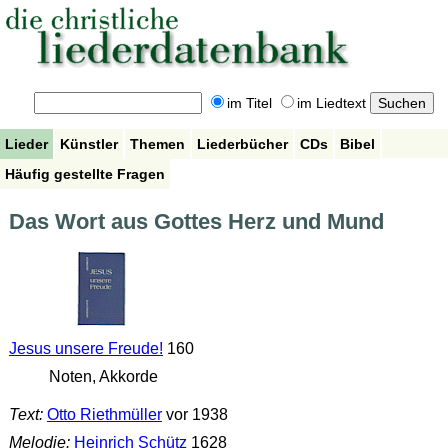
im Titel
im Liedtext
Lieder
Künstler
Themen
Liederbücher
CDs
Bibel
Häufig gestellte Fragen
Das Wort aus Gottes Herz und Mund
Jesus unsere Freude!
160
Noten, Akkorde
Text:
Otto Riethmüller
vor 1938
Melodie:
Heinrich Schütz
1628