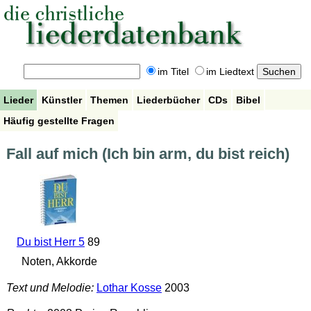
im Titel
im Liedtext
Lieder
Künstler
Themen
Liederbücher
CDs
Bibel
Häufig gestellte Fragen
Fall auf mich (Ich bin arm, du bist reich)
Du bist Herr 5
89
Noten, Akkorde
Text und Melodie:
Lothar Kosse
2003