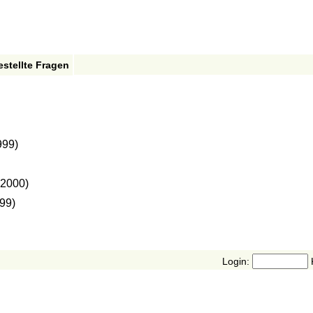
estellte Fragen
999)
 2000)
99)
Login: