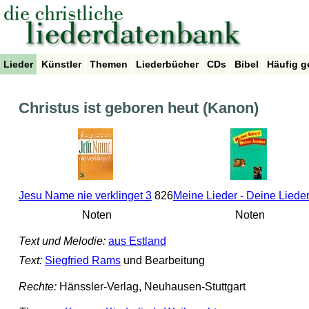
Lieder
Künstler
Themen
Liederbücher
CDs
Bibel
Häufig g
Christus ist geboren heut (Kanon)
Jesu Name nie verklinget 3
826
Meine Lieder - Deine Liede
Noten
Noten
Text und Melodie:
aus Estland
Text:
Siegfried Rams
und Bearbeitung
Rechte:
Hänssler-Verlag, Neuhausen-Stuttgart