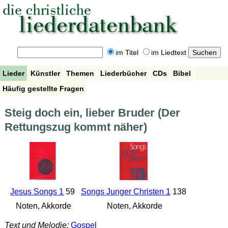
im Titel
im Liedtext
Lieder
Künstler
Themen
Liederbücher
CDs
Bibel
Häufig gestellte Fragen
Steig doch ein, lieber Bruder (Der
Rettungszug kommt näher)
Jesus Songs 1
59
Songs Junger Christen 1
138
Noten, Akkorde
Noten, Akkorde
Text und Melodie:
Gospel