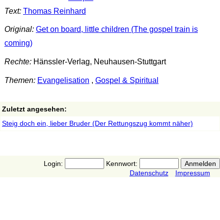
Text:
Thomas Reinhard
Original:
Get on board, little children (The gospel train is
coming)
Rechte:
Hänssler-Verlag, Neuhausen-Stuttgart
Themen:
Evangelisation
,
Gospel & Spiritual
Zuletzt angesehen:
Steig doch ein, lieber Bruder (Der Rettungszug kommt näher)
Login:
Kennwort:
Datenschutz
Impressum