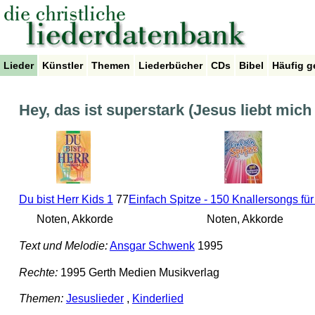
Lieder
Künstler
Themen
Liederbücher
CDs
Bibel
Häufig g
Hey, das ist superstark (Jesus liebt mich 
Du bist Herr Kids 1
77
Einfach Spitze - 150 Knallersongs für
Noten, Akkorde
Noten, Akkorde
Text und Melodie:
Ansgar Schwenk
1995
Rechte:
1995 Gerth Medien Musikverlag
Themen:
Jesuslieder
,
Kinderlied