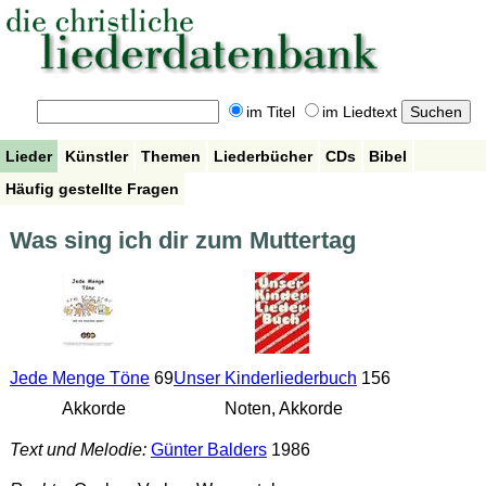
im Titel
im Liedtext
Lieder
Künstler
Themen
Liederbücher
CDs
Bibel
Häufig gestellte Fragen
Was sing ich dir zum Muttertag
Jede Menge Töne
69
Unser Kinderliederbuch
156
Akkorde
Noten, Akkorde
Text und Melodie:
Günter Balders
1986