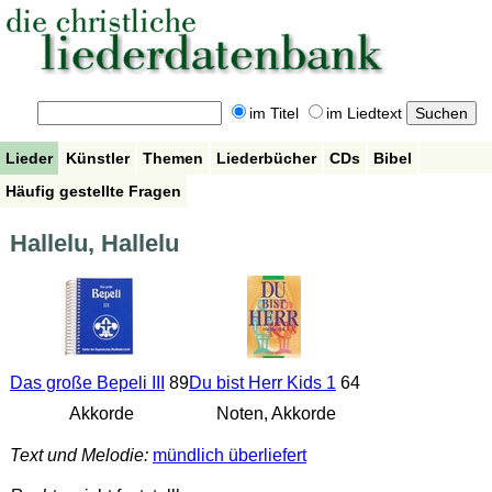
im Titel
im Liedtext
Lieder
Künstler
Themen
Liederbücher
CDs
Bibel
Häufig gestellte Fragen
Hallelu, Hallelu
Das große Bepeli III
89
Du bist Herr Kids 1
64
Akkorde
Noten, Akkorde
Text und Melodie:
mündlich überliefert