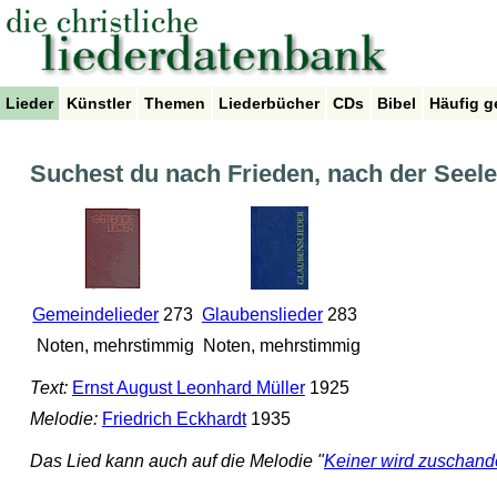
Lieder
Künstler
Themen
Liederbücher
CDs
Bibel
Häufig g
Suchest du nach Frieden, nach der Seel
Gemeindelieder
273
Glaubenslieder
283
Noten, mehrstimmig
Noten, mehrstimmig
Text:
Ernst August Leonhard Müller
1925
Melodie:
Friedrich Eckhardt
1935
Das Lied kann auch auf die Melodie "
Keiner wird zuschande