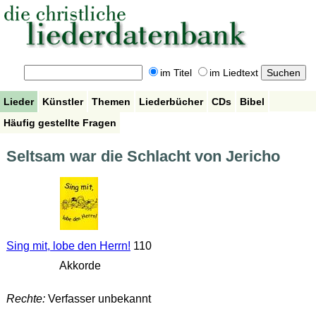
im Titel
im Liedtext
Lieder
Künstler
Themen
Liederbücher
CDs
Bibel
Häufig gestellte Fragen
Seltsam war die Schlacht von Jericho
Sing mit, lobe den Herrn!
110
Akkorde
Rechte:
Verfasser unbekannt