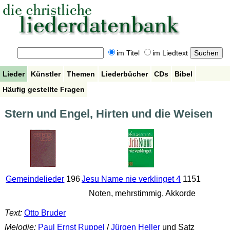
im Titel
im Liedtext
Lieder
Künstler
Themen
Liederbücher
CDs
Bibel
Häufig gestellte Fragen
Stern und Engel, Hirten und die Weisen
Gemeindelieder
196
Jesu Name nie verklinget 4
1151
Noten, mehrstimmig, Akkorde
Text:
Otto Bruder
Melodie:
Paul Ernst Ruppel
/
Jürgen Heller
und Satz