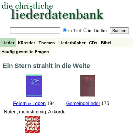
im Titel
im Liedtext
Lieder
Künstler
Themen
Liederbücher
CDs
Bibel
Häufig gestellte Fragen
Ein Stern strahlt in die Weite
Feiern & Loben
184
Gemeindelieder
175
Noten, mehrstimmig, Akkorde