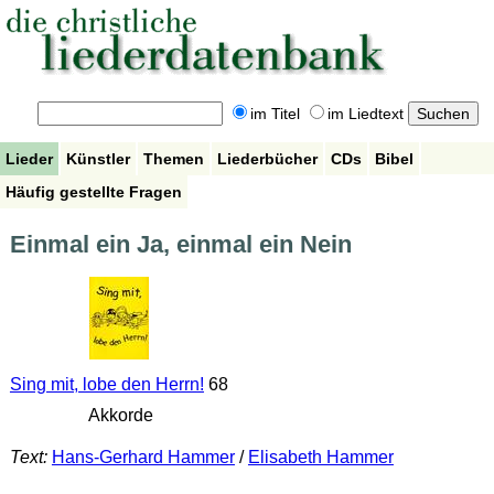
im Titel
im Liedtext
Lieder
Künstler
Themen
Liederbücher
CDs
Bibel
Häufig gestellte Fragen
Einmal ein Ja, einmal ein Nein
Sing mit, lobe den Herrn!
68
Akkorde
Text:
Hans-Gerhard Hammer
/
Elisabeth Hammer