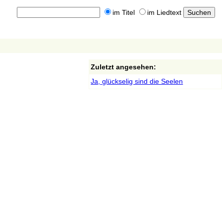
im Titel
im Liedtext
Zuletzt angesehen:
Ja, glückselig sind die Seelen